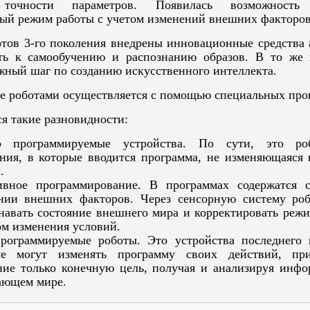
точности параметров. Появилась возможность
ый режим работы с учетом изменений внешних факторов
 3-го поколения внедрены инновационные средства 
ть к самообучению и распознанию образов. В то же
жный шаг по созданию искусственного интеллекта.
е роботами осуществляется с помощью специальных про
я такие разновидности:
о программируемые устройства. По сути, это ро
ния, в которые вводится программа, не изменяющаяся 
.
ивное программирование. В программах содержатся 
янии внешних факторов. Через сенсорную систему ро
навать состояние внешнего мира и корректировать реж
ом изменения условий.
рограммируемые роботы. Это устройства последнего 
ые могут изменять программу своих действий, пр
ие только конечную цель, получая и анализируя инф
ающем мире.