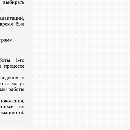
 выбирать
.
адаптации,
 время был
грамм.
боты 1-го
в процессе
сведения о
боты могут
имы работы
поколения,
инимая во
ормацию об