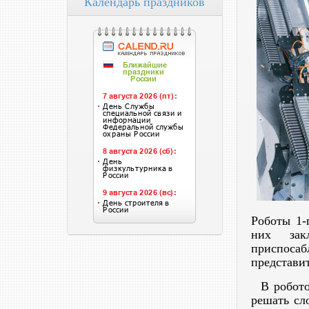
Календарь праздников
Роботы 1-
них зак
приспоса
представи
В роботов
решать сл