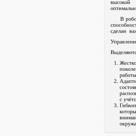
высокой 
оптимальн
В роботов
способнос
сделан ва
Управлени
Выделяютс
Жестк
поколе
работы
Адапт
состо
распоз
с учёт
Гибкоп
котор
вниман
окруж