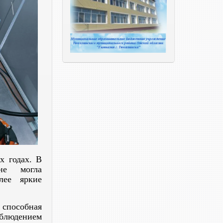
х годах. В
не могла
лее яркие
 способная
облюдением